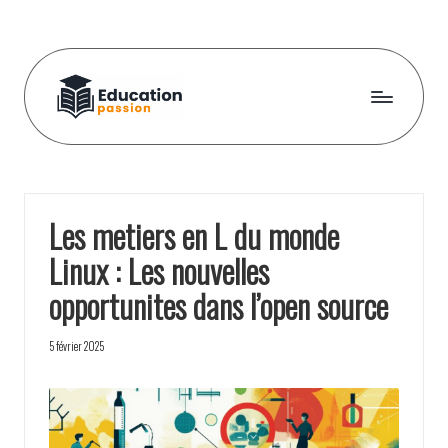
Skip
to
content
E
d
u
Les metiers en L du monde
c
Linux : Les nouvelles
a
opportunites dans l’open source
t
i
5 février 2025
o
n