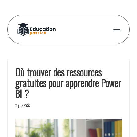
Skip
to
content
E
d
u
Où trouver des ressources
c
gratuites pour apprendre Power
a
BI ?
t
i
12 juin 2026
o
n